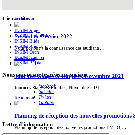
A l'occasion de la rentrée scolaire et…
Liens utiles
Read more
INSIM Alger
INSIM Boumerdes
Session de Février 2022
INSIM Blida
INSIM Bouira
Nous portons à la connaissance des étudiants…
INSIM Oran
INSIM Annaba
Read more
INSIM Béjaia
Nous suivre sur les réseaux sociaux
Journées Stages & Emplois, Novembre 2021
facebook
Journées Stages & Emplois, Novembre 2021
linkedin
Twitter
Read more
Youtube
Planning de réception des nouvelles promotions 
Lettre d'information
Planning de réception des nouvelles promotions EMTO,…