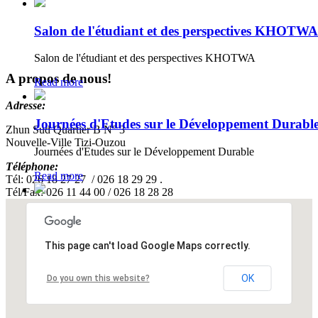
Salon de l'étudiant et des perspectives KHOTWA
Salon de l'étudiant et des perspectives KHOTWA
A propos de nous!
Read more
Adresse:
Journées d'Etudes sur le Développement Durabl
Zhun Sud Quartier B N° 3
Nouvelle-Ville Tizi-Ouzou
Journées d'Etudes sur le Développement Durable
Téléphone:
Read more
Tél: 026 18 27 27 / 026 18 29 29 .
Tél/Fax: 026 11 44 00 / 026 18 28 28
Journées Portes Ouvertes Octobre 2024
Journées Portes Ouvertes , Octobre 2014
This page can't load Google Maps correctly.
Read more
OK
Do you own this website?
Rentrée universitaire 2024-2025