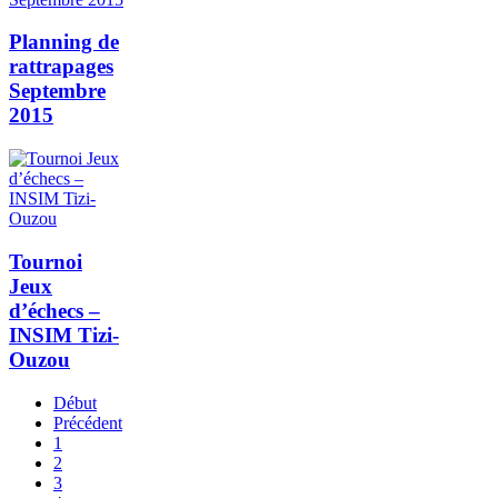
Planning de
rattrapages
Septembre
2015
Tournoi
Jeux
d’échecs –
INSIM Tizi-
Ouzou
Début
Précédent
1
2
3