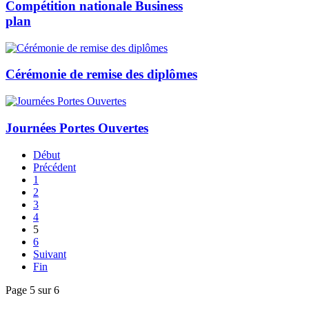
Compétition nationale Business
plan
Cérémonie de remise des diplômes
Journées Portes Ouvertes
Début
Précédent
1
2
3
4
5
6
Suivant
Fin
Page 5 sur 6